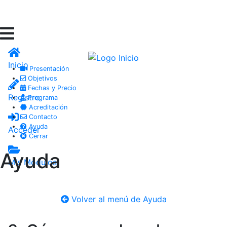
Inicio
Presentación
Objetivos
Fechas y Precio
Registro
Programa
Acreditación
Contacto
Ayuda
Acceder
Cerrar
Ayuda
Mis Módulos
Volver al menú de Ayuda